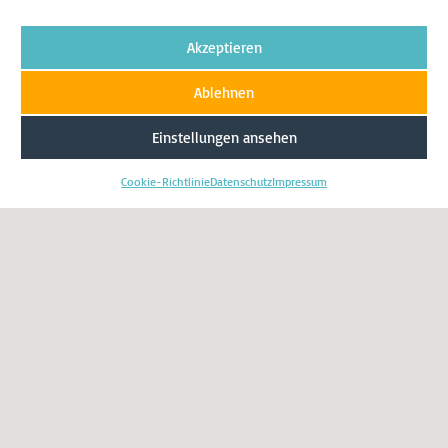
Akzeptieren
Weiterlesen
Ablehnen
Einstellungen ansehen
Cookie-Richtlinie
Datenschutz
Impressum
Thorsten Schick MdL, Matthias Eggers MdL, Marjan Eggers, Paul
Ziemiak MdB
Landtagswahl 2027 in NRW
Matthias Eggers MdL erneut für den Wahlkreis MK II nominiert. Seit