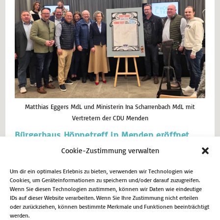
Matthias Eggers MdL und Ministerin Ina Scharrenbach MdL mit
Vertretern der CDU Menden
Bürgerhaus Hönnetreff in Menden eröffnet
Cookie-Zustimmung verwalten
Ich freue mich sehr über die Eröffnung des neuen Bürgerhauses
Hönnetreff in Menden. Aus dem ehemaligen Bürgersaal ist ein
moderner, lebendiger Ort der Begegnung für alle Generationen
Um dir ein optimales Erlebnis zu bieten, verwenden wir Technologien wie
Cookies, um Geräteinformationen zu speichern und/oder darauf zuzugreifen.
entstanden – ein echtes Schmuckstück für unsere Stadt. Hier zeigt
Wenn Sie diesen Technologien zustimmen, können wir Daten wie eindeutige
sich für mich ganz deutlich, was möglich ist, wenn engagierte
IDs auf dieser Website verarbeiten. Wenn Sie Ihre Zustimmung nicht erteilen
Bürgerinnen…
oder zurückziehen, können bestimmte Merkmale und Funktionen beeinträchtigt
werden.
12. Mai 2026
Aktuell