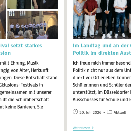
ival setzt starkes
Im Landtag und an der
usion
Politik im direkten Aus
rhält Ehrung. Musik
Ich freue mich immer beson
gig von Alter, Herkunft
Politik nicht nur aus dem Un
ungen. Diese Botschaft stand
direkt vor Ort erleben könne
Gklusions-Festivals in
Schülerinnen und Schüler d
n gemeinsamen mit unserer
unterstützt, im Düsseldorfer
idt die Schirmherrschaft
Ausschusses für Schule und 
 keine Barrieren. Sie
20. Juli 2026
Aktuell
Weiterlesen