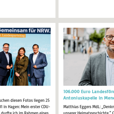
106.000 Euro Landesför
Antoniuskapelle in Men
schen diesen Fotos liegen 25
1 in Hagen: Mein erster CDU-
Matthias Eggers MdL: „Denkm
n durfte ich im Rahmen eines
unserer Heimatgeschichte.“ 