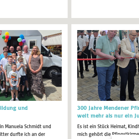
Bildung und
300 Jahre Mendener Pfi
weit mehr als nur ein J
in Manuela Schmidt und
Es ist ein Stück Heimat, Kind
tter durfte ich an der
mich gehört die Pfingstkirme