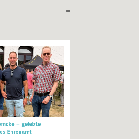
emcke – gelebte
kes Ehrenamt