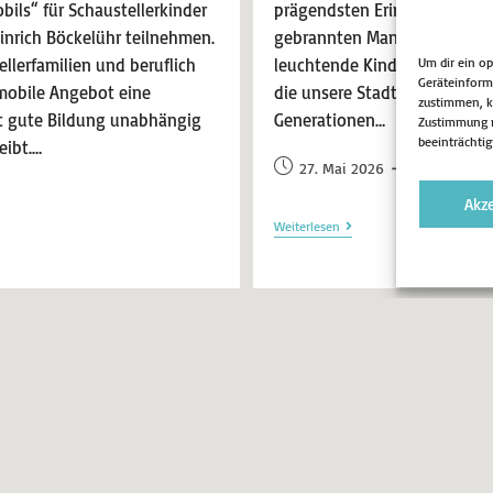
ils“ für Schaustellerkinder
prägendsten Erinnerungen in
inrich Böckelühr teilnehmen.
gebrannten Mandeln, das Sti
Um dir ein o
llerfamilien und beruflich
leuchtende Kinderaugen und
Geräteinform
 mobile Angebot eine
die unsere Stadt jedes Jahr an
zustimmen, kö
t gute Bildung unabhängig
Generationen…
Zustimmung n
beeinträchtig
eibt.…
27. Mai 2026
Aktuell
Akz
Weiterlesen