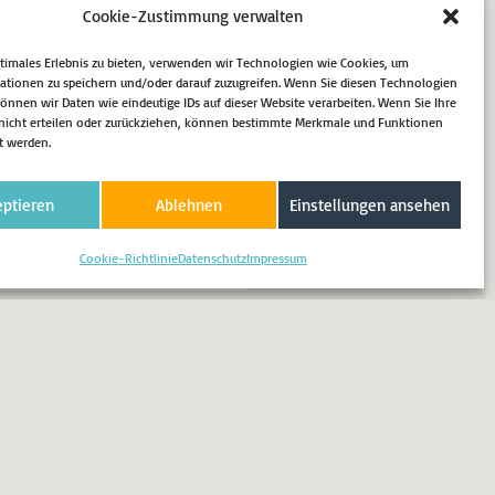
 Menden: der Duft von
Cookie-Zustimmung verwalten
mmengewirr auf den Straßen,
ptimales Erlebnis zu bieten, verwenden wir Technologien wie Cookies, um
 die besondere Atmosphäre,
ationen zu speichern und/oder darauf zuzugreifen. Wenn Sie diesen Technologien
 Pfingsten erfüllt. Über
nnen wir Daten wie eindeutige IDs auf dieser Website verarbeiten. Wenn Sie Ihre
icht erteilen oder zurückziehen, können bestimmte Merkmale und Funktionen
t werden.
eptieren
Ablehnen
Einstellungen ansehen
Cookie-Richtlinie
Datenschutz
Impressum