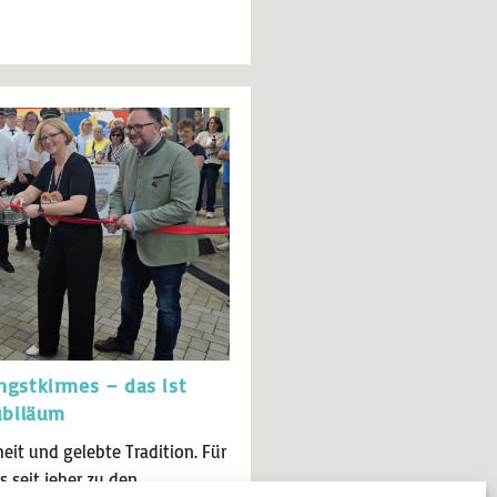
ngstkirmes – das ist
ubiläum
heit und gelebte Tradition. Für
s seit jeher zu den