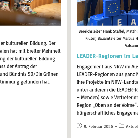
Bereichsleiter Frank Staffel, Matt
Klüter, Bauamtsleiter Marcus H
er kulturellen Bildung. Der
Valsamid
len hat mit breiter Mehrheit
LEADER-Regionen im L
ung der kulturellen Bildung
ass der Antrag der
Engagement aus NRW im Austa
 und Bündnis 90/Die Grünen
LEADER-Regionen aus ganz 
stimmung gefunden hat.
ihre Projekte im NRW-Landtag
unter anderem die LEADER-R
– Menden) sowie Vertreterin
Region „Oben an der Volme“.
bürgerschaftliches Engageme
9. Februar 2026
Aktuel