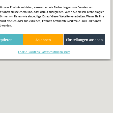
ellen. Die Kulturstiftungen der
ptimales Erlebnis zu bieten, verwenden wir Technologien wie Cookies, um
on auf die
ationen zu speichern und/oder darauf zuzugreifen. Wenn Sie diesen Technologien
ayern, NRW und Rheinland-
nnen wir Daten wie eindeutige IDs auf dieser Website verarbeiten. Wenn Sie Ihre
tur“ gegründet, um Mittel zur…
icht erteilen oder zurückziehen, können bestimmte Merkmale und Funktionen
t werden.
tuell
eptieren
Ablehnen
Einstellungen ansehen
Cookie-Richtlinie
Datenschutz
Impressum