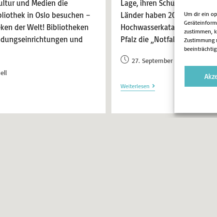
ltur und Medien die
Lage, ihren Schutz sicherzust
Um dir ein o
liothek in Oslo besuchen –
Länder haben 2021 als Reakti
Geräteinform
ken der Welt! Bibliotheken
Hochwasserkatastrophe in B
zustimmen, kö
ildungseinrichtungen und
Pfalz die „Notfallallianz Kul
Zustimmung n
beeinträchtig
27. September 2024
Ak
ell
Akz
Weiterlesen