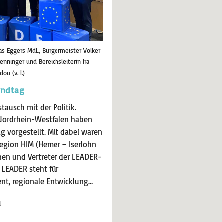
hias Eggers MdL, Bürgermeister Volker
enninger und Bereichsleiterin Ira
ou (v. l.)
andtag
usch mit der Politik.
Nordrhein-Westfalen haben
 vorgestellt. Mit dabei waren
egion HIM (Hemer – Iserlohn
nen und Vertreter der LEADER-
 LEADER steht für
nt, regionale Entwicklung…
l