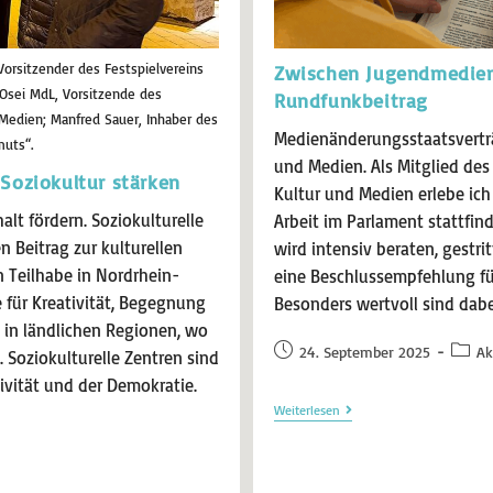
Vorsitzender des Festspielvereins
Zwischen Jugendmedie
a Osei MdL, Vorsitzende des
Rundfunkbeitrag
Medien; Manfred Sauer, Inhaber des
Medienänderungsstaatsverträ
uts“.
und Medien. Als Mitglied de
 Soziokultur stärken
Kultur und Medien erlebe ich
lt fördern. Soziokulturelle
Arbeit im Parlament stattfind
n Beitrag zur kulturellen
wird intensiv beraten, gest
n Teilhabe in Nordrhein-
eine Beschlussempfehlung fü
 für Kreativität, Begegnung
Besonders wertvoll sind dabe
in ländlichen Regionen, wo
24. September 2025
Ak
. Soziokulturelle Zentren sind
ivität und der Demokratie.
Weiterlesen