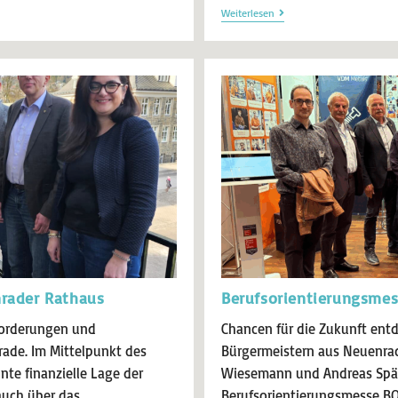
Weiterlesen
nrader Rathaus
Berufsorientierungsme
forderungen und
Chancen für die Zukunft ent
rade. Im Mittelpunkt des
Bürgermeistern aus Neuenra
te finanzielle Lage der
Wiesemann und Andreas Späi
uch über das
Berufsorientierungsmesse BO