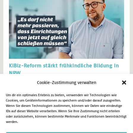
KiBiz-Reform stärkt frühkindliche Bildung in
NRW
Cookie-Zustimmung verwalten
Wichtigstes Ziel: Die Kita muss geöffnet bleiben. Kinder brauchen
Geborgenheit, gute Bildung und vor allem eine verlässliche
Betreuung. Die Situation in den Kitas bleibt landesweit
Um dir ein optimales Erlebnis zu bieten, verwenden wir Technologien wie
Cookies, um Geräteinformationen zu speichern und/oder darauf zuzugreifen.
herausfordernd. Es darf nicht mehr passieren, dass Einrichtungen von
Wenn Sie diesen Technologien zustimmen, können wir Daten wie eindeutige
jetzt auf gleich schließen müssen. In den vergangenen 15 Jahren ist
IDs auf dieser Website verarbeiten. Wenn Sie Ihre Zustimmung nicht erteilen
die frühkindliche Bildung…
oder zurückziehen, können bestimmte Merkmale und Funktionen beeinträchtigt
werden.
2. Februar 2026
Aktuell