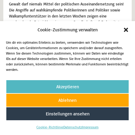
Gewalt darf niemals Mittel der politischen Auseinandersetzung sein!
Die Angriffe auf wahlkämpfende Politikerinnen und Politiker sowie
Walkampfunterstützer in den letzten Wochen zeigen eine
erschreckende Entwicklung in unserer Gesellschaft auf. Es bereitet
uns allen Sorgen, dass die Gewaltbereitschaft in der Gesellschaft und
Cookie-Zustimmung verwalten
demokratiefeindliche Einstellungen in der Bevölkerung in den…
Um dir ein optimales Erlebnis zu bieten, verwenden wir Technologien wie
22. Mai 2024
Aktuell
Cookies, um Geräteinformationen zu speichern und/oder darauf zuzugreifen.
Wenn Sie diesen Technologien zustimmen, können wir Daten wie eindeutige
IDs auf dieser Website verarbeiten. Wenn Sie Ihre Zustimmung nicht erteilen
Weiterlesen
oder zurückziehen, können bestimmte Merkmale und Funktionen beeinträchtigt
werden.
Akzeptieren
Impressum
Datenschutz
Cookie-Richtlinie (EU)
Ablehnen
Copyright 2026 - Matthias Eggers MdL
Einstellungen ansehen
Cookie-Richtlinie
Datenschutz
Impressum