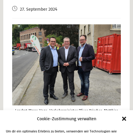
27. September 2024
Landrat Marco Voge, Verkehrsminister Oliver Krischer, Matthias
Eggers MdL (v. l.)
Cookie-Zustimmung verwalten
Um dir ein optimales Erlebnis zu bieten, verwenden wir Technologien wie