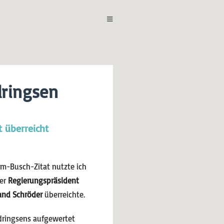
dringsen
 überreicht
helm-Busch-Zitat nutzte ich
ger
Regierungspräsident
land Schröder
überreichte.
dringsens aufgewertet