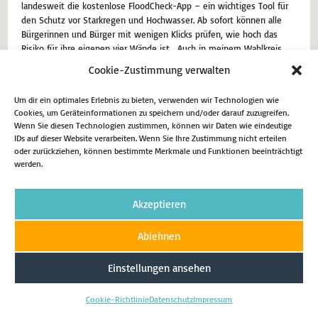
landesweit die kostenlose FloodCheck-App – ein wichtiges Tool für
den Schutz vor Starkregen und Hochwasser. Ab sofort können alle
Bürgerinnen und Bürger mit wenigen Klicks prüfen, wie hoch das
Risiko für ihre eigenen vier Wände ist. „Auch in meinem Wahlkreis
haben…
Cookie-Zustimmung verwalten
8. Mai 2025
Aktuell
Um dir ein optimales Erlebnis zu bieten, verwenden wir Technologien wie
Cookies, um Geräteinformationen zu speichern und/oder darauf zuzugreifen.
Wenn Sie diesen Technologien zustimmen, können wir Daten wie eindeutige
Weiterlesen
IDs auf dieser Website verarbeiten. Wenn Sie Ihre Zustimmung nicht erteilen
oder zurückziehen, können bestimmte Merkmale und Funktionen beeinträchtigt
werden.
Impressum
Datenschutz
Cookie-Richtlinie (EU)
Akzeptieren
Copyright 2026 - Matthias Eggers MdL
Ablehnen
Einstellungen ansehen
Cookie-Richtlinie
Datenschutz
Impressum