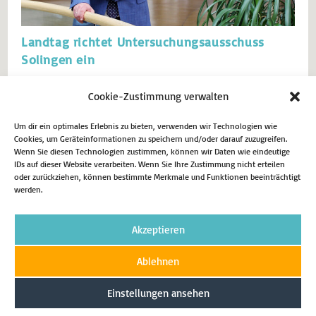
Landtag richtet Untersuchungsausschuss
Solingen ein
Eggers als ordentliches Mitglied in den Ausschuss zur Aufklärung des
Cookie-Zustimmung verwalten
Terroranschlags von Solingen gewählt. Der nordrhein-westfälische
Landtag hat auf Antrag der Fraktionen von CDU, SPD,
Bündnis90/Grüne und FDP einen parlamentarischen
Um dir ein optimales Erlebnis zu bieten, verwenden wir Technologien wie
Untersuchungsausschuss eingerichtet, um die Umstände rund um
Cookies, um Geräteinformationen zu speichern und/oder darauf zuzugreifen.
Wenn Sie diesen Technologien zustimmen, können wir Daten wie eindeutige
den Terroranschlag von Solingen aufzuklären. Der heimische CDU-
IDs auf dieser Website verarbeiten. Wenn Sie Ihre Zustimmung nicht erteilen
Landtagsabgeordnete Matthias Eggers wird…
oder zurückziehen, können bestimmte Merkmale und Funktionen beeinträchtigt
werden.
14. November 2024
Aktuell
Akzeptieren
Weiterlesen
Ablehnen
Einstellungen ansehen
Impressum
Datenschutz
Cookie-Richtlinie (EU)