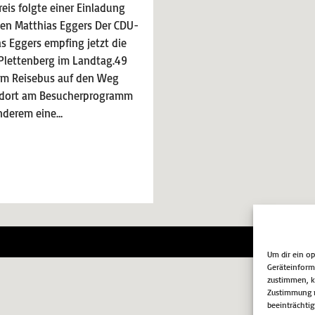
is folgte einer Einladung
n Matthias Eggers Der CDU-
 Eggers empfing jetzt die
 Plettenberg im Landtag.49
em Reisebus auf den Weg
 dort am Besucherprogramm
anderem eine…
Impr
Um dir ein o
Geräteinform
zustimmen, kö
Zustimmung n
beeinträchtig