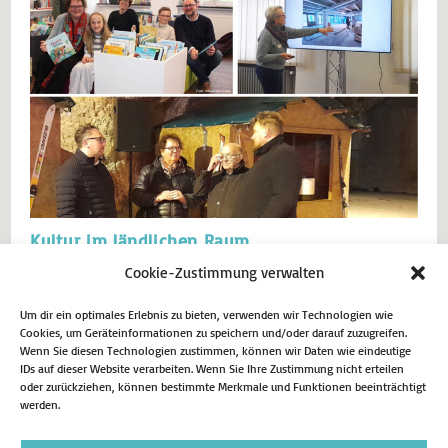
Kultur im ländlichen Raum
Cookie-Zustimmung verwalten
Landtagsausschussvorsitzende für Kultur und Medien Christina Osei
informiert sich über Kulturprojekte in Menden und Balve. Im August
durfte ich gemeinsam mit dem Landtagsausschuss für Kultur und
Um dir ein optimales Erlebnis zu bieten, verwenden wir Technologien wie
Cookies, um Geräteinformationen zu speichern und/oder darauf zuzugreifen.
Medien die beeindruckende Deichman-Bibliothek in Oslo besuchen –
Wenn Sie diesen Technologien zustimmen, können wir Daten wie eindeutige
eine der modernsten Bibliotheken der Welt! Bibliotheken sind für
IDs auf dieser Website verarbeiten. Wenn Sie Ihre Zustimmung nicht erteilen
uns unverzichtbare Bildungseinrichtungen und wichtige…
oder zurückziehen, können bestimmte Merkmale und Funktionen beeinträchtigt
werden.
21. November 2024
Aktuell