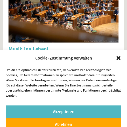
Musik ins Leben!
Cookie-Zustimmung verwalten
Breite Mehrheit zur Stärkung der kulturellen Bildung. Der Landtag von
Nordrhein-Westfalen hat mit breiter Mehrheit ein klares Signal für
die Stärkung der kulturellen Bildung gesetzt. Ich freue mich sehr,
Um dir ein optimales Erlebnis zu bieten, verwenden wir Technologien wie
Cookies, um Geräteinformationen zu speichern und/oder darauf zuzugreifen.
dass der Antrag der Koalitionsfraktionen von CDU und Bündnis 90/Die
Wenn Sie diesen Technologien zustimmen, können wir Daten wie eindeutige
Grünen zur musikalischen Bildung Zustimmung gefunden hat. Bereits
IDs auf dieser Website verarbeiten. Wenn Sie Ihre Zustimmung nicht erteilen
im…
oder zurückziehen, können bestimmte Merkmale und Funktionen beeinträchtigt
werden.
9. Februar 2026
Aktuell
Akzeptieren
Weiterlesen
Ablehnen