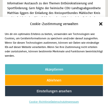
Informativer Austausch zu den Themen Entbürokratisierung und
Sportförderung. Gern folgte der heimische CDU-Landtagsabgeordnete
Matthias Eggers der Einladung des Kreissportbundes Märkischer Kreis
und traf sich in den Räumlichkeiten des KSB in Iserlohn-Dröschede
mit Günther Nülle (1. Vorsitzender) und Sebastian Pahlke
Cookie-Zustimmung verwalten
(Geschäftsführer) zu einemintensiven Erfahrungsaustausch zu den
Themen Fördermittel und…
Um dir ein optimales Erlebnis zu bieten, verwenden wir Technologien wie
Cookies, um Geräteinformationen zu speichern und/oder darauf zuzugreifen.
29. Mai 2024
Aktuell
Wenn Sie diesen Technologien zustimmen, können wir Daten wie eindeutige
IDs auf dieser Website verarbeiten. Wenn Sie Ihre Zustimmung nicht erteilen
oder zurückziehen, können bestimmte Merkmale und Funktionen beeinträchtigt
Weiterlesen
werden.
Akzeptieren
Impressum
Datenschutz
Cookie-Richtlinie (EU)
Ablehnen
Copyright 2026 - Matthias Eggers MdL
Einstellungen ansehen
Cookie-Richtlinie
Datenschutz
Impressum