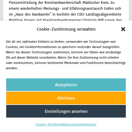
Pressemitteilung der Kreishandwerkerschaft Märkischer Kreis. Zu
einem wiederholten Meinungs- und Erfahrungsaustausch trafen sich
im „Haus des Handwerks“ in Iserlohn der CDU-Landtagsabgeordnete
Matthias Eggers mit Kreishandwerksmeister Christian Will sowie den
Geschäftsführern Jens Rodermund und Dirk H. Jedan der
Cookie-Zustimmung verwalten
Kreishandwerkerschaft MK. Im Mittelpunkt des Gespräches standen…
Um dir ein optimales Erlebnis zu bieten, verwenden wir Technologien wie
25. Februar 2025
Aktuell
Cookies, um Geräteinformationen zu speichern und/oder darauf zuzugreifen.
Wenn Sie diesen Technologien zustimmen, können wir Daten wie eindeutige
IDs auf dieser Website verarbeiten. Wenn Sie Ihre Zustimmung nicht erteilen
Weiterlesen
oder zurückziehen, können bestimmte Merkmale und Funktionen beeinträchtigt
werden.
Akzeptieren
Impressum
Datenschutz
Cookie-Richtlinie (EU)
Ablehnen
Copyright 2026 - Matthias Eggers MdL
Einstellungen ansehen
Cookie-Richtlinie
Datenschutz
Impressum