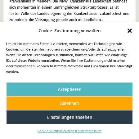
Krankenhaus in Menden. Die NRW-Krankenhaus-Landschaft befindet
sich momentan in einem umfangreichen Strukturprozess. Es ist
fester Wille der Landesregierung die Krankenhäuser zukunftsfest neu
zu ordnen, die Versorgung gerade auch im ländlichen…
Cookie-Zustimmung verwalten
13. Juni 2024
Aktuell
Um dir ein optimales Erlebnis zu bieten, verwenden wir Technologien wie
Weiterlesen
Cookies, um Geräteinformationen zu speichern und/oder darauf zuzugreifen.
Wenn Sie diesen Technologien zustimmen, können wir Daten wie eindeutige
IDs auf dieser Website verarbeiten. Wenn Sie Ihre Zustimmung nicht erteilen
oder zurückziehen, können bestimmte Merkmale und Funktionen beeinträchtigt
werden.
Impressum
Datenschutz
Cookie-Richtlinie (EU)
Akzeptieren
Copyright 2026 - Matthias Eggers MdL
Ablehnen
Einstellungen ansehen
Cookie-Richtlinie
Datenschutz
Impressum