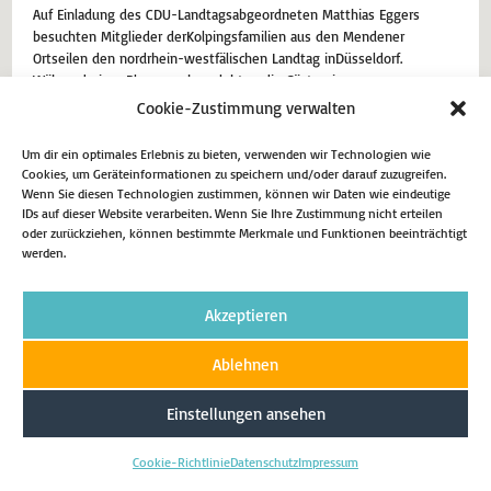
Auf Einladung des CDU-Landtagsabgeordneten Matthias Eggers
besuchten Mitglieder derKolpingsfamilien aus den Mendener
Ortseilen den nordrhein-westfälischen Landtag inDüsseldorf.
Während einer Plenarwoche erlebten die Gäste einen
abwechslungsreichen und informativen Tag im politischen Zentrum
Cookie-Zustimmung verwalten
des Landes.Nach einem Rundgang durch das Parlamentsgebäude
verfolgte die Gruppe eine lebhafte Debatte zur Wohnraumpolitik im
Um dir ein optimales Erlebnis zu bieten, verwenden wir Technologien wie
Plenarsaal…
Cookies, um Geräteinformationen zu speichern und/oder darauf zuzugreifen.
Wenn Sie diesen Technologien zustimmen, können wir Daten wie eindeutige
13. November 2025
Aktuell
IDs auf dieser Website verarbeiten. Wenn Sie Ihre Zustimmung nicht erteilen
oder zurückziehen, können bestimmte Merkmale und Funktionen beeinträchtigt
werden.
Weiterlesen
Akzeptieren
Ablehnen
Impressum
Datenschutz
Cookie-Richtlinie (EU)
Einstellungen ansehen
Copyright 2026 - Matthias Eggers MdL
Cookie-Richtlinie
Datenschutz
Impressum