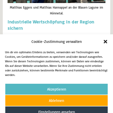
Matthias Eggers und Matthias Hannappel an der Blauen Lagune im
Hönnetal.
Industrielle Wertschöpfung in der Region
sichern
Matthias Eggers, CDU-Landtagsabgeordneter im nordöstlichen
Cookie-Zustimmung verwalten
Märkischen Kreis, zu dessen Wahlkreis auch die Städte Balve und
Menden zählen, hat sich mit Matthias Hannappel, Werksleiter des
Lhoist-Kalkwerks im Hönnetal, über aktuelle Herausforderungen und
Um dir ein optimales Erlebnis zu bieten, verwenden wir Technologien wie
Perspektiven für die sauerländische Industrie ausgetauscht.
Cookies, um Geräteinformationen zu speichern und/oder darauf zuzugreifen.
Wenn Sie diesen Technologien zustimmen, können wir Daten wie eindeutige
Menden/Balve, 3. Juni 2026. Im Gespräch wurde deutlich, wie eng
IDs auf dieser Website verarbeiten. Wenn Sie Ihre Zustimmung nicht erteilen
wirtschaftliche…
oder zurückziehen, können bestimmte Merkmale und Funktionen beeinträchtigt
werden.
15. Juni 2026
Aktuell
Akzeptieren
Weiterlesen
Ablehnen
Einstellungen ansehen