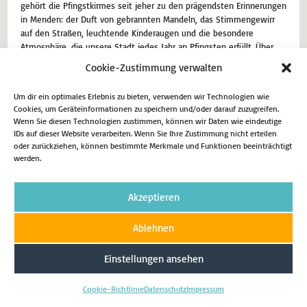
gehört die Pfingstkirmes seit jeher zu den prägendsten Erinnerungen
in Menden: der Duft von gebrannten Mandeln, das Stimmengewirr
auf den Straßen, leuchtende Kinderaugen und die besondere
Atmosphäre, die unsere Stadt jedes Jahr an Pfingsten erfüllt. Über
Generationen…
Cookie-Zustimmung verwalten
27. Mai 2026
Aktuell
Um dir ein optimales Erlebnis zu bieten, verwenden wir Technologien wie
Cookies, um Geräteinformationen zu speichern und/oder darauf zuzugreifen.
Wenn Sie diesen Technologien zustimmen, können wir Daten wie eindeutige
Weiterlesen
IDs auf dieser Website verarbeiten. Wenn Sie Ihre Zustimmung nicht erteilen
oder zurückziehen, können bestimmte Merkmale und Funktionen beeinträchtigt
werden.
Impressum
Datenschutz
Cookie-Richtlinie (EU)
Akzeptieren
Copyright 2026 - Matthias Eggers MdL
Ablehnen
Einstellungen ansehen
Cookie-Richtlinie
Datenschutz
Impressum