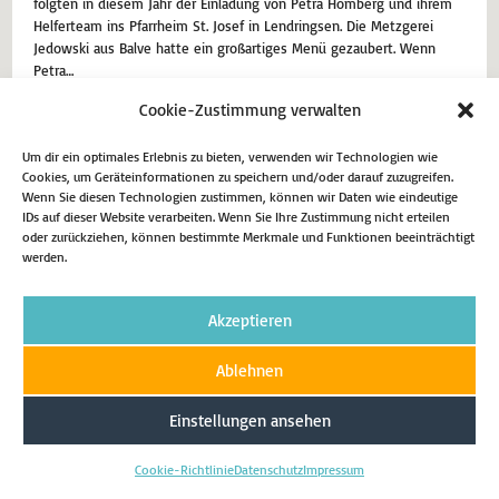
folgten in diesem Jahr der Einladung von Petra Homberg und ihrem
Helferteam ins Pfarrheim St. Josef in Lendringsen. Die Metzgerei
Jedowski aus Balve hatte ein großartiges Menü gezaubert. Wenn
Petra…
Cookie-Zustimmung verwalten
2. April 2024
Aktuell
Um dir ein optimales Erlebnis zu bieten, verwenden wir Technologien wie
Weiterlesen
Cookies, um Geräteinformationen zu speichern und/oder darauf zuzugreifen.
Wenn Sie diesen Technologien zustimmen, können wir Daten wie eindeutige
IDs auf dieser Website verarbeiten. Wenn Sie Ihre Zustimmung nicht erteilen
oder zurückziehen, können bestimmte Merkmale und Funktionen beeinträchtigt
werden.
Impressum
Datenschutz
Cookie-Richtlinie (EU)
Akzeptieren
Copyright 2026 - Matthias Eggers MdL
Ablehnen
Einstellungen ansehen
Cookie-Richtlinie
Datenschutz
Impressum