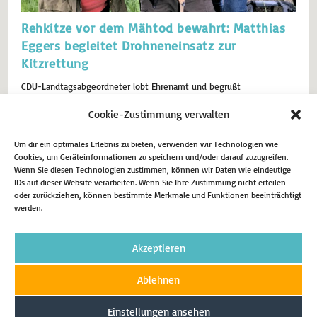
Rehkitze vor dem Mähtod bewahrt: Matthias
Eggers begleitet Drohneneinsatz zur
Kitzrettung
CDU-Landtagsabgeordneter lobt Ehrenamt und begrüßt
Bundesförderung fürDrohnentechnik. Balve-Garbeck: Frühmorgens,
Cookie-Zustimmung verwalten
noch vor Sonnenaufgang, war der CDU-Landtagsabgeordnete
Matthias Eggers gemeinsam mit Stephan Honert vom Hegering Balve
und seiner Drohne zur Rehkitzrettung im Einsatz. Mit Hilfe
Um dir ein optimales Erlebnis zu bieten, verwenden wir Technologien wie
modernster Drohnentechnik und Wärmebildkameras konnten
Cookies, um Geräteinformationen zu speichern und/oder darauf zuzugreifen.
Wenn Sie diesen Technologien zustimmen, können wir Daten wie eindeutige
mehrere Jungtiere aus Wiesen in Garbeck aufgespürt und in
IDs auf dieser Website verarbeiten. Wenn Sie Ihre Zustimmung nicht erteilen
Sicherheit…
oder zurückziehen, können bestimmte Merkmale und Funktionen beeinträchtigt
werden.
20. Mai 2025
Aktuell
Akzeptieren
Weiterlesen
Ablehnen
Einstellungen ansehen