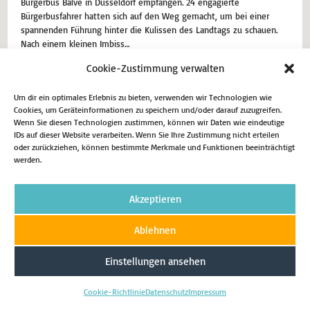
Bürgerbus Balve in Düsseldorf empfangen. 24 engagierte
Bürgerbusfahrer hatten sich auf den Weg gemacht, um bei einer
spannenden Führung hinter die Kulissen des Landtags zu schauen.
Nach einem kleinen Imbiss…
Cookie-Zustimmung verwalten
17. Februar 2025
Aktuell
Um dir ein optimales Erlebnis zu bieten, verwenden wir Technologien wie
Weiterlesen
Cookies, um Geräteinformationen zu speichern und/oder darauf zuzugreifen.
Wenn Sie diesen Technologien zustimmen, können wir Daten wie eindeutige
IDs auf dieser Website verarbeiten. Wenn Sie Ihre Zustimmung nicht erteilen
oder zurückziehen, können bestimmte Merkmale und Funktionen beeinträchtigt
werden.
Impressum
Datenschutz
Cookie-Richtlinie (EU)
Akzeptieren
Copyright 2026 - Matthias Eggers MdL
Ablehnen
Einstellungen ansehen
Cookie-Richtlinie
Datenschutz
Impressum