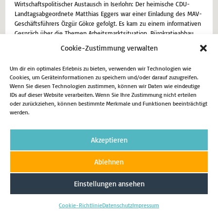
Wirtschaftspolitischer Austausch in Iserlohn: Der heimische CDU-
Landtagsabgeordnete Matthias Eggers war einer Einladung des MAV-
Geschäftsführers Özgür Gökce gefolgt. Es kam zu einem informativen
Gespräch über die Themen Arbeitsmarktsituation, Bürokratieabbau
sowie Fachkräftemangel. „Die Zeiten sind für sämtliche Berufszweige
Cookie-Zustimmung verwalten
und jede Art und…
Um dir ein optimales Erlebnis zu bieten, verwenden wir Technologien wie
10. Juli 2024
Aktuell
Cookies, um Geräteinformationen zu speichern und/oder darauf zuzugreifen.
Wenn Sie diesen Technologien zustimmen, können wir Daten wie eindeutige
IDs auf dieser Website verarbeiten. Wenn Sie Ihre Zustimmung nicht erteilen
Weiterlesen
oder zurückziehen, können bestimmte Merkmale und Funktionen beeinträchtigt
werden.
Akzeptieren
Impressum
Datenschutz
Cookie-Richtlinie (EU)
Ablehnen
Copyright 2026 - Matthias Eggers MdL
Einstellungen ansehen
Cookie-Richtlinie
Datenschutz
Impressum