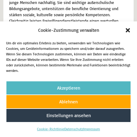
junge Menschen nachhaltig. Sie sind wichtige außerschulische
Bildungsangebote, unterstützen die berufliche Orientierung und
stärken soziale, kulturelle sowie persönliche Kompetenzen.
Gleichzeitig leisten Freiwilligendienstleistende einen wertvollen
Beitrag für unsere Gesellschaft. Ob im Bundesfreiwilligendienst, im
Cookie-Zustimmung verwalten
Freiwilligen Sozialen oder Ökologischen Jahr oder in internationalen
Programmen –…
Um dir ein optimales Erlebnis zu bieten, verwenden wir Technologien wie
Cookies, um Geräteinformationen zu speichern und/oder darauf zuzugreifen.
3. Februar 2026
Aktuell
Wenn Sie diesen Technologien zustimmen, können wir Daten wie eindeutige
IDs auf dieser Website verarbeiten. Wenn Sie Ihre Zustimmung nicht erteilen
oder zurückziehen, können bestimmte Merkmale und Funktionen beeinträchtigt
Weiterlesen
werden.
Akzeptieren
Impressum
Datenschutz
Cookie-Richtlinie (EU)
Ablehnen
Copyright 2026 - Matthias Eggers MdL
Einstellungen ansehen
Cookie-Richtlinie
Datenschutz
Impressum