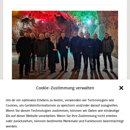
Cookie-Zustimmung verwalten
Um dir ein optimales Erlebnis zu bieten, verwenden wir Technologien wie
Cookies, um Geräteinformationen zu speichern und/oder darauf zuzugreifen.
Vorheriger Beitrag
Wenn Sie diesen Technologien zustimmen, können wir Daten wie eindeutige
IDs auf dieser Website verarbeiten. Wenn Sie Ihre Zustimmung nicht erteilen
Expertenforum zum Thema „Der Wolf im Märkischen
oder zurückziehen, können bestimmte Merkmale und Funktionen beeinträchtigt
werden.
Kreis“ in Neuenrade-Affeln