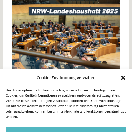
Foto: Ralph Sondermann
Cookie-Zustimmung verwalten
Um dir ein optimales Erlebnis zu bieten, verwenden wir Technologien wie
Cookies, um Geräteinformationen zu speichern und/oder darauf zuzugreifen.
Wenn Sie diesen Technologien zustimmen, können wir Daten wie eindeutige
Vorheriger Beitrag
IDs auf dieser Website verarbeiten. Wenn Sie Ihre Zustimmung nicht erteilen
Sicherheit für Nordrhein-Westfalen
oder zurückziehen, können bestimmte Merkmale und Funktionen beeinträchtigt
Nächster Beitrag
werden.
Gemeindefinanzierung 2025 – 15,68 Milliarden Euro