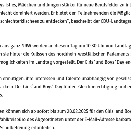
ys ist es, Mädchen und Jungen stärker für neue Berufsfelder zu inte
echt dominiert werden. Er bietet den Teilnehmenden die Möglich
eschlechterklischees zu entdecken“, beschreibt der CDU-Landtag
er aus ganz NRW werden an diesem Tag um 10.30 Uhr von Landtag
n sie hinter die Kulissen des nordrhein-westfälischen Parlament
möglichkeiten im Landtag vorgestellt. Der Girls´ und Boys´ Day en
n ermutigen, ihre Interessen und Talente unabhängig von gesells
keln. Der Girls‘ and Boys‘ Day fördert Gleichberechtigung und erö
s.
hren können sich ab sofort bis zum 28.02.2025 für den Girls‘ and B
ahlkreisbüro des Abgeordneten unter der E-Mail-Adresse barbara
Schulbefreiung erforderlich.