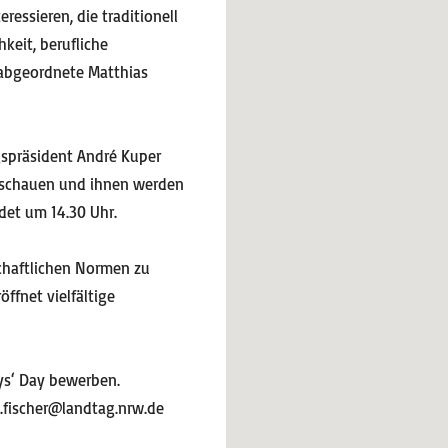
ressieren, die traditionell
keit, berufliche
sabgeordnete Matthias
spräsident André Kuper
s schauen und ihnen werden
det um 14.30 Uhr.
chaftlichen Normen zu
ffnet vielfältige
oys‘ Day bewerben.
.fischer@landtag.nrw.de