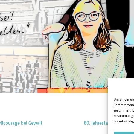
Um dir ein o
Geräteinform
zustimmen, kö
Zustimmung n
beeinträchtig
vilcourage bei Gewalt
80. Jahrestag der Befrei