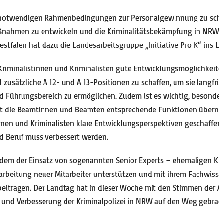
die notwendigen Rahmenbedingungen zur Personalgewinnung zu sch
aßnahmen zu entwickeln und die Kriminalitätsbekämpfung in NRW 
stfalen hat dazu die Landesarbeitsgruppe „Initiative Pro K“ ins 
 Kriminalistinnen und Kriminalisten gute Entwicklungsmöglichkeit
d zusätzliche A 12- und A 13-Positionen zu schaffen, um sie langfr
d Führungsbereich zu ermöglichen. Zudem ist es wichtig, besond
mit die Beamtinnen und Beamten entsprechende Funktionen übern
tinnen und Kriminalisten klare Entwicklungsperspektiven geschaffe
nd Beruf muss verbessert werden.
udem der Einsatz von sogenannten Senior Experts – ehemaligen K
inarbeitung neuer Mitarbeiter unterstützen und mit ihrem Fachwis
g beitragen. Der Landtag hat in dieser Woche mit den Stimmen d
 und Verbesserung der Kriminalpolizei in NRW auf den Weg gebra