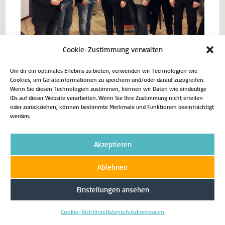
Cookie-Zustimmung verwalten
Um dir ein optimales Erlebnis zu bieten, verwenden wir Technologien wie
Cookies, um Geräteinformationen zu speichern und/oder darauf zuzugreifen.
Wenn Sie diesen Technologien zustimmen, können wir Daten wie eindeutige
IDs auf dieser Website verarbeiten. Wenn Sie Ihre Zustimmung nicht erteilen
Vorheriger Beitrag
oder zurückziehen, können bestimmte Merkmale und Funktionen beeinträchtigt
werden.
Die Felsenmeerschule Hemer zu Gast im Landtag
Nächster Beitrag
72-Stunden-Aktion – Euch schickt der Himmel
Akzeptieren
Ablehnen
Einstellungen ansehen
Impressum
Datenschutz
Cookie-Richtlinie (EU)
Cookie-Richtlinie
Datenschutz
Impressum
Copyright 2026 - Matthias Eggers MdL